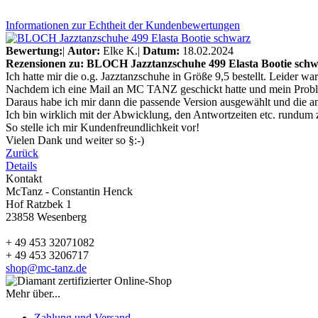
Informationen zur Echtheit der Kundenbewertungen
Bewertung:
|
Autor:
Elke K.
|
Datum:
18.02.2024
Rezensionen zu: BLOCH Jazztanzschuhe 499 Elasta Bootie sch
Ich hatte mir die o.g. Jazztanzschuhe in Größe 9,5 bestellt. Leider w
Nachdem ich eine Mail an MC TANZ geschickt hatte und mein Problem/
Daraus habe ich mir dann die passende Version ausgewählt und die an
Ich bin wirklich mit der Abwicklung, den Antwortzeiten etc. rundum z
So stelle ich mir Kundenfreundlichkeit vor!
Vielen Dank und weiter so §:-)
Zurück
Details
Kontakt
McTanz - Constantin Henck
Hof Ratzbek 1
23858 Wesenberg
+ 49 453 32071082
+ 49 453 3206717
shop@mc-tanz.de
Mehr über...
Zahlung und Versand