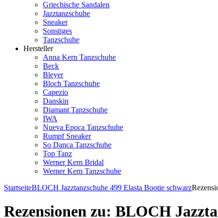
Griechische Sandalen
Jazztanzschuhe
Sneaker
Sonstiges
Tanzschuhe
Hersteller
Anna Kern Tanzschuhe
Beck
Bleyer
Bloch Tanzschuhe
Capezio
Danskin
Diamant Tanzschuhe
IWA
Nueva Epoca Tanzschuhe
Rumpf Sneaker
So Danca Tanzschuhe
Top Tanz
Werner Kern Bridal
Werner Kern Tanzschuhe
Startseite
BLOCH Jazztanzschuhe 499 Elasta Bootie schwarz
Rezensi
Rezensionen zu: BLOCH Jazztan