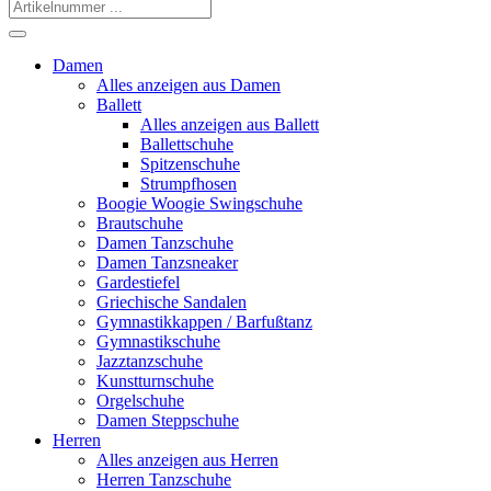
Damen
Alles anzeigen aus Damen
Ballett
Alles anzeigen aus Ballett
Ballettschuhe
Spitzenschuhe
Strumpfhosen
Boogie Woogie Swingschuhe
Brautschuhe
Damen Tanzschuhe
Damen Tanzsneaker
Gardestiefel
Griechische Sandalen
Gymnastikkappen / Barfußtanz
Gymnastikschuhe
Jazztanzschuhe
Kunstturnschuhe
Orgelschuhe
Damen Steppschuhe
Herren
Alles anzeigen aus Herren
Herren Tanzschuhe