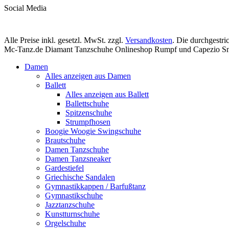
Social Media
Alle Preise inkl. gesetzl. MwSt. zzgl.
Versandkosten
. Die durchgestr
Mc-Tanz.de Diamant Tanzschuhe Onlineshop Rumpf und Capezio Sn
Damen
Alles anzeigen aus Damen
Ballett
Alles anzeigen aus Ballett
Ballettschuhe
Spitzenschuhe
Strumpfhosen
Boogie Woogie Swingschuhe
Brautschuhe
Damen Tanzschuhe
Damen Tanzsneaker
Gardestiefel
Griechische Sandalen
Gymnastikkappen / Barfußtanz
Gymnastikschuhe
Jazztanzschuhe
Kunstturnschuhe
Orgelschuhe