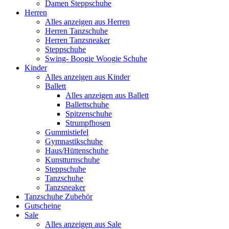
Damen Steppschuhe
Herren
Alles anzeigen aus Herren
Herren Tanzschuhe
Herren Tanzsneaker
Steppschuhe
Swing- Boogie Woogie Schuhe
Kinder
Alles anzeigen aus Kinder
Ballett
Alles anzeigen aus Ballett
Ballettschuhe
Spitzenschuhe
Strumpfhosen
Gummistiefel
Gymnastikschuhe
Haus/Hüttenschuhe
Kunstturnschuhe
Steppschuhe
Tanzschuhe
Tanzsneaker
Tanzschuhe Zubehör
Gutscheine
Sale
Alles anzeigen aus Sale