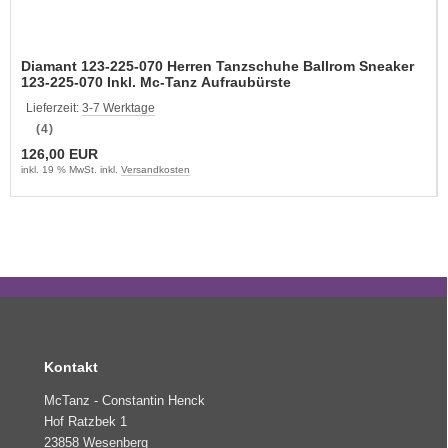
Diamant 123-225-070 Herren Tanzschuhe Ballrom Sneaker
123-225-070 Inkl. Mc-Tanz Aufraubürste
Lieferzeit:
3-7 Werktage
(4)
126,00 EUR
inkl. 19 % MwSt. inkl.
Versandkosten
Kontakt
McTanz - Constantin Henck
Hof Ratzbek 1
23858 Wesenberg