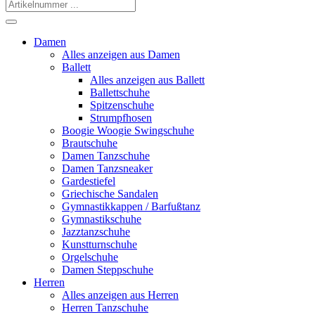
Damen
Alles anzeigen aus Damen
Ballett
Alles anzeigen aus Ballett
Ballettschuhe
Spitzenschuhe
Strumpfhosen
Boogie Woogie Swingschuhe
Brautschuhe
Damen Tanzschuhe
Damen Tanzsneaker
Gardestiefel
Griechische Sandalen
Gymnastikkappen / Barfußtanz
Gymnastikschuhe
Jazztanzschuhe
Kunstturnschuhe
Orgelschuhe
Damen Steppschuhe
Herren
Alles anzeigen aus Herren
Herren Tanzschuhe