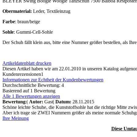
BLEYER Swing Boogie Woogie Tanzschuh 7500 Balboa Restposte
Obermaterial:
Leder, Textileinzug
Farbe
: braun/beige
Sohle
: Gummi-Cell-Sohle
Der Schuh fällt klein aus, bitte eine Nummer größer bestellen, als I
Artikeldatenblatt drucken
Diesen Artikel haben wir am 22.01.2010 in unseren Katalog aufgen
Kundenrezensionen
1
Informationen zur Echtheit der Kundenbewertungen
Durchschnittliche Bewertung: 4
Basierend auf 1 Bewertung
Alle 1 Bewertungen anzeigen
Bewertung:
|
Autor:
Gast
|
Datum:
28.11.2015
Schöne leichte Schuhe, die Kunststoffsohle hat die richtige Mitte zwis
Aber ich trage sie ZWEI Nummern größer als meine normale Schuhg
Ihre Meinung
Diese Umtau