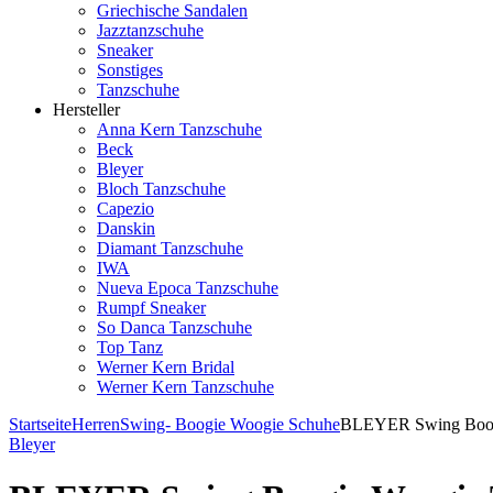
Griechische Sandalen
Jazztanzschuhe
Sneaker
Sonstiges
Tanzschuhe
Hersteller
Anna Kern Tanzschuhe
Beck
Bleyer
Bloch Tanzschuhe
Capezio
Danskin
Diamant Tanzschuhe
IWA
Nueva Epoca Tanzschuhe
Rumpf Sneaker
So Danca Tanzschuhe
Top Tanz
Werner Kern Bridal
Werner Kern Tanzschuhe
Startseite
Herren
Swing- Boogie Woogie Schuhe
BLEYER Swing Boogi
Bleyer